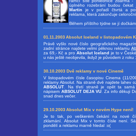
rámcí sítě pohlednice zdarma -
úplného rozebrání budou čekat
Martin
je v pořadí čtvrtá a pos
reklama, která zakončuje celoročn
Během příštího týdne se jí dočkám
01.11.2003 Absolut Iceland v listopadovém K
Právě vyšlo nové číslo geografického magazín
zadní stránce najdete velmi pěknou reklamu
Ab
za 69,- Kč a pro
Absolut Iceland
je to v České
u nás ještě neobjevila, ikdyž je původem z roku
30.10.2003 Dvě reklamy v nové Cinemě
V listopadovém čísle časopisu Cinema (11/20
reklamy Absolut. Na straně dvě najdete lahev 
ABSOLUT
. Na třetí straně je opět ta samá
nápisem
ABSOLUT DEJA VU
. Za info děkuji 
snad dnes večer.
29.10.2003 Absolut Mix v novém Hype není!
Je to tak, po veškerém čekání na nové čí
zklamání. Absolut Mix v tomto čísle není. Sá
pondělí a reklamu marně hledal :o(