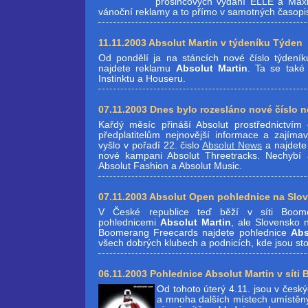
prosincových vydání ELLE a Maxi
vánoční reklamy a to přímo v samotných časopi
11.11.2003 Absolut Martin v týdeníku Týden
Od pondělí ja na stáncích nové číslo týdení
najdete reklamu
Absolut Martin
. Ta se také 
Instinktu a Houseru.
07.11.2003 Dnes bylo rozesláno nové číslo 
Kařdý měsíc přináší Absolut prostřednictvím
předplatitelům nejnovější informace a zajímav
vyšlo v pořadí 22. čislo
Absolut News
a najdete
nové kampani Absolut Threetracks. Nechybí 
Absolut Fashion a Absolut Music.
07.11.2003 Absolut Open pohlednice na Slo
V České republice teď běží v síti Boo
pohlednicemi
Absolut Martin
, ale Slovensko 
Boomerang Freecards najdete pohlednice
Abs
všech dobrých klubech a podnicích, kde jsou st
06.11.2003 Pohlednice Absolut Martin v sít
Od tohoto úterý 4.11. jsou v česk
a mnoha dalších místech umístěn