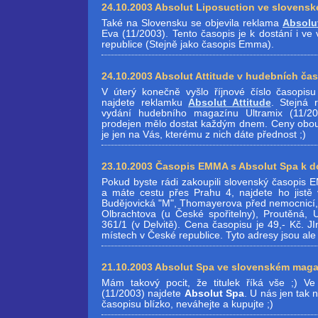
24.10.2003 Absolut Liposuction ve slovens
Také na Slovensku se objevila reklama
Absolu
Eva (11/2003). Tento časopis je k dostání i v
republice (Stejně jako časopis Emma).
24.10.2003 Absolut Attitude v hudebních ča
V úterý konečně vyšlo říjnové číslo časopi
najdete reklamku
Absolut Attitude
. Stejná 
vydání hudebního magazínu Ultramix (11/2
prodejen mělo dostat každým dnem. Ceny obou 
je jen na Vás, kterému z nich dáte přednost ;)
23.10.2003 Časopis EMMA s Absolut Spa k do
Pokud byste rádi zakoupili slovenský časopis
a máte cestu přes Prahu 4, najdete ho jistě
Budějovická "M", Thomayerova před nemocnicí,
Olbrachtova (u České spořitelny), Proutěná,
361/1 (v Delvitě). Cena časopisu je 49,- Kč. JIn
místech v České republice. Tyto adresy jsou ale
21.10.2003 Absolut Spa ve slovenském mag
Mám takový pocit, že titulek říká vše ;) 
(11/2003) najdete
Absolut Spa
. U nás jen tak 
časopisu blízko, neváhejte a kupujte ;)