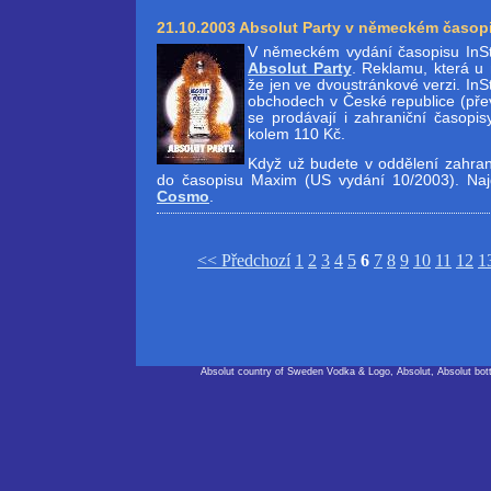
21.10.2003 Absolut Party v německém časopi
V německém vydání časopisu InSt
Absolut Party
. Reklamu, která u 
že jen ve dvoustránkové verzi. InSt
obchodech v České republice (př
se prodávají i zahraniční časopis
kolem 110 Kč.
Když už budete v oddělení zahrani
do časopisu Maxim (US vydání 10/2003). Na
Cosmo
.
<< Předchozí
1
2
3
4
5
6
7
8
9
10
11
12
1
Absolut country of Sweden Vodka & Logo, Absolut, Absolut bot