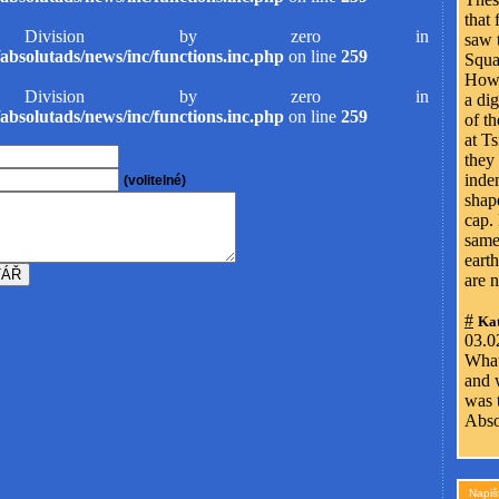
that
ivision by zero in
saw t
absolutads/news/inc/functions.inc.php
on line
259
Squa
Howe
ivision by zero in
a di
absolutads/news/inc/functions.inc.php
on line
259
of t
at Ts
they
inde
(volitelné)
shape
cap.
same
earth
are n
#
Kat
03.0
What
and 
was 
Abso
Napiš