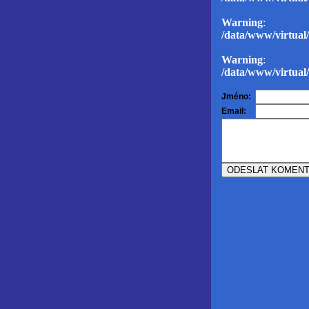
Warning
: D
/data/www/virtual/
Warning
: D
/data/www/virtual/
Jméno:
Email: