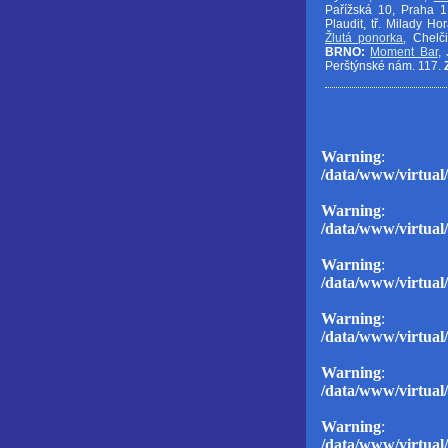
Pařížská 10, Praha 
Plaudit, tř. Milady H
Žlutá ponorka
, Chelč
BRNO:
Moment Bar
,
Perštýnské nám. 117.
Warning
: D
/data/www/virtual/
Warning
: D
/data/www/virtual/
Warning
: D
/data/www/virtual/
Warning
: D
/data/www/virtual/
Warning
: D
/data/www/virtual/
Warning
: D
/data/www/virtual/