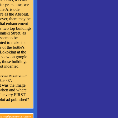
 for years now, we
he Aristotle
re as the Absolut.
ver, there may be
gital enhancement
he two top buildings
imiski Street, as
 seem to be
nted to make the
 of the bottle's
 Lokoking at the
 view on google
, those buildings
ot indented.
>
erina Nikoltsou
2.2007:
 was the image,
when and where
the very FIRST
lut ad published?
te mi připomínky a názory