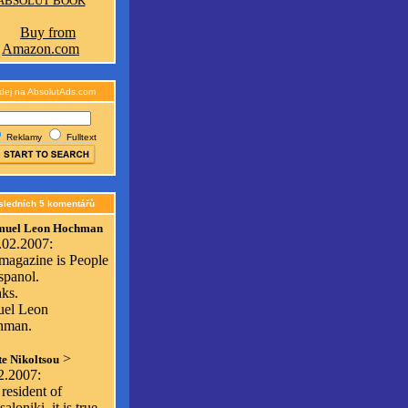
ABSOLUT BOOK
dej na AbsolutAds.com
Reklamy
Fulltext
sledních 5 komentářů
muel Leon Hochman
.02.2007:
magazine is People
spanol.
ks.
el Leon
hman.
>
e Nikoltsou
2.2007:
resident of
aloniki, it is true