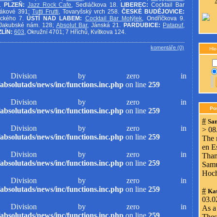
1.
PLZEŇ:
Jazz Rock Cafe
, Sedláčkova 18.
LIBEREC:
Cocktail Bar
orákové 391;
Tutti Frutti
, Tovaryšský vrch 258.
ČESKÉ BUDĚJOVICE:
ického 7.
ÚSTÍ NAD LABEM:
Cocktail Bar Motýlek
, Ondříčkova 9.
 Jakubské nám. 128;
Absolut Bar
, Jánská 21.
PARDUBICE:
Patapuf
,
ZLÍN:
603
, Okružní 4701; 7 Hříchů, Kvítkova 124.
komentáře (0)
Hle
ivision by zero in
absolutads/news/inc/functions.inc.php
on line
259
ivision by zero in
Po
absolutads/news/inc/functions.inc.php
on line
259
#
Sa
ivision by zero in
> 08
absolutads/news/inc/functions.inc.php
on line
259
The 
en E
ivision by zero in
Than
absolutads/news/inc/functions.inc.php
on line
259
Samu
Hoc
ivision by zero in
absolutads/news/inc/functions.inc.php
on line
259
#
Kat
03.0
ivision by zero in
As a 
absolutads/news/inc/functions.inc.php
on line
259
Thess