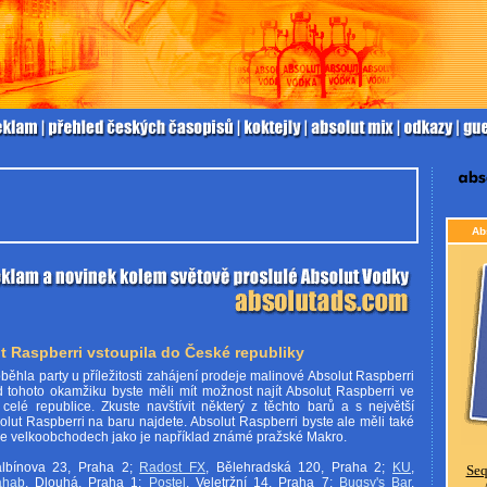
Ab
t Raspberri vstoupila do České republiky
běhla party u příležitosti zahájení prodeje malinové Absolut Raspberri
 tohoto okamžiku byste měli mít možnost najít Absolut Raspberri ve
elé republice. Zkuste navštívit některý z těchto barů a s největší
lut Raspberri na baru najdete. Absolut Raspberri byste ale měli také
ve velkoobchodech jako je například známé pražské Makro.
albínova 23, Praha 2;
Radost FX
, Bělehradská 120, Praha 2;
KU
,
Seq
ahab
, Dlouhá, Praha 1;
Postel
, Veletržní 14, Praha 7;
Bugsy's Bar
,