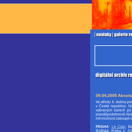
09.04.2005 Absolu
Ve středu 6. dubna pro
v České republice. Od
vybraných barech po c
pravděpodobností Abso
mít možnost zakoupit 
PRAHA
:
Lé Clan
, B
Rytířská, Praha 1;
D