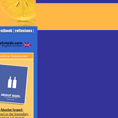
solut na Amazon.com
Absolut Sequel:
uel to the legendary