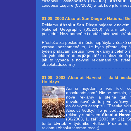
časopisu Cosmopolitan (09/2003).
Absolut L
časopise Esquire (03/2002) a tak kdo jí loni nesti
01.09. 2003 Absolut San Diego v National G
Reklamu
Absolut San Diego
najdete v novém 
National Geographic (09/2003). A ani tato 
poslední. Nezapomeňte i nadále sledovat stránk
Přestože za poslední měsíc nepřibyla v české s
zpráva, neznamená to, že bych přestal dopl
týden přidávám zbrusu nové reklamy z celého svě
kterých některé dnes již jen těžko naleznete. A
jak to vypadá s novými reklamami ve světě
absolutads.com ;)
01.09. 2003 Absolut Harvest - další česk
Holidays
Asi si nejeden z vás řekl, c
absolutads.com? Nic se nestalo, j
nové reklamy a stejně tak v
dovolenkově. Je tu první zářijový 
do českých časopisů. "Pšenka skli
Absolut Vodky." To je podtitul v p
reklamy s názvem
Absolut Harve
(36/2003, 1. září 2003, str. 21). 
tento čtvrtek v týdeníku Reflex. Prozradím
reklamu Absolut v tomto roce ;)