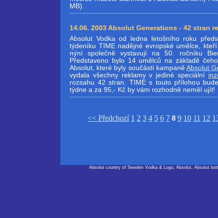
MB).
14.06. 2003 Absolut Generations - 42 stran r
Absolut Vodka od ledna letošního roku před
týdeníku TIME nadějné evropské umělce, kteří v
nýní společně vystavují na 50. ročníku Bie
Představeno bylo 14 umělců na základě čeho
Absolut, které byly součástí kampaně
Absolut G
vydala všechny reklamy v jediné speciální
inz
rozsahu 42 stran. TIME s touto přílohou bude 
týdne a za 95,- Kč by vám rozhodně neměl ujít!
<< Předchozí
1
2
3
4
5
6
7
8
9
10
11
12
1
Absolut country of Sweden Vodka & Logo, Absolut, Absolut bot