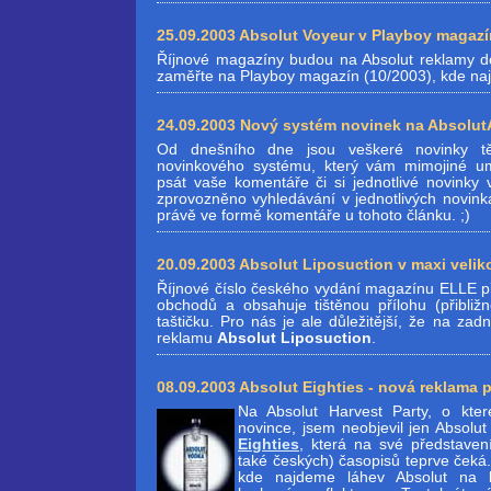
25.09.2003 Absolut Voyeur v Playboy magaz
Říjnové magazíny budou na Absolut reklamy do
zaměřte na Playboy magazín (10/2003), kde na
24.09.2003 Nový systém novinek na Absolu
Od dnešního dne jsou veškeré novinky tě
novinkového systému, který vám mimojiné um
psát vaše komentáře či si jednotlivé novinky 
zprovozněno vyhledávání v jednotlivých novink
právě ve formě komentáře u tohoto článku. ;)
20.09.2003 Absolut Liposuction v maxi veli
Říjnové číslo českého vydání magazínu ELLE př
obchodů a obsahuje tištěnou přílohu (přibli
taštičku. Pro nás je ale důležitější, že na zad
reklamu
Absolut Liposuction
.
08.09.2003 Absolut Eighties - nová reklama 
Na Absolut Harvest Party, o kte
novince, jsem neobjevil jen Absolu
Eighties
, která na své představen
také českých) časopisů teprve čeká.
kde najdeme láhev Absolut na l