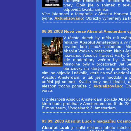
kruhovým reflektorem. Tentokrát má
tvary. Opět jde o snímek z tele
odpovídá kvalita snímku.
Více informací a fotografie z Absolut Harvest
týdne.
Aktualizováno:
Obrázky vyměněny za kva
06.09.2003 Nová verze Absolut Amsterdam vyj
V těchto dnech by měla mít světo
reklamy
Absolut Amsterdam
a vy m
prvními, kdo ji může shlédnout. Mi
Absolut Vodka v pražském klubu Jet 
nazvanou Absolut Harvest Party. Šl
kde moderátory večera byli Jan
Mimojine byly v prostorách Jet Set
obrazovky na kterých se promítaly 
nimi se objevilo i několik, které na své uvedení
Absolut Amsterdam, a tak jsem neodolal a po
udělal její snímek. Kvalita tedy není ideální,
alespoň trochu pomůže ;)
Aktualizováno:
Obr
verze.
U příležitosti Absolut Amsterdam pořádá Absol
která bude probíhat v Amsterdamu od 9. do 28.
Filmmuseum, Vondelpark 3, Amsterdam.
03.09. 2003 Absolut Luck v magazínu Cosmo
Absolut Luck
je další reklama tohoto měsíce 