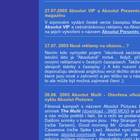
27.07.2003 Absolut VIP a Absolut Present
magazínu
V srpnovém vydání české verze časopisu Max
Absolut VIP
a celostránkovou reklamu na Absol
na jejich vytvoření s názvem
Absolut Presents
17.07. 2003 Nové reklamy na obzoru... ?
Nevím kdo vymyslel pojem "okurková sezóna"
letošní léto je "Absolutně" mrtvé... Ikdyž, p
novými reklamami v českých časopisech. Takže
alespoň stánky s časopisy ;) A kdo rozumí a
doporučuju sledovat anglickou verzi těchto strán
které jsou nové v zahraničí a jen těžko se u n
to ale může být možná zajímavé čtení ;)
26.06. 2003 Absolut Mulit - Otevřena ofici
cyklu Absolut Pictures
Filmová kampaň s názvem Absolut Pictures 
snímek
The Mulit
(
download - 9MB MOV
)
je p
a nás může potěšit i fakt, že o režii se postara
Dalšími snímky v kampani jsou :
Hey Stranger
(
(režie Tarsem),
Good morning Mr. Grubner
(
Casanova
(režie Spike Lee). Absolut nyní otev
adrese
absolut.com/mulit
. Ke stažení je zde 
měsíce můžete stáhnout z AbsolutAds.com) i kom