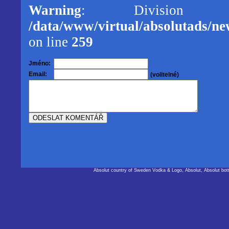
Warning
: Division
/data/www/virtual/absolutads/new
on line
259
Jméno:
Email:
(volitelné)
Absolut country of Sweden Vodka & Logo, Absolut, Absolut bot