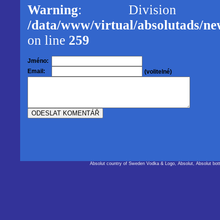
Warning
: Division
/data/www/virtual/absolutads/new
on line
259
Jméno:
Email:
(volitelné)
Absolut country of Sweden Vodka & Logo, Absolut, Absolut bot