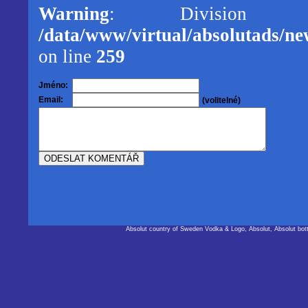
Warning
: Division
/data/www/virtual/absolutads/new
on line
259
Jméno:
Email:
(volitelné)
Absolut country of Sweden Vodka & Logo, Absolut, Absolut bot